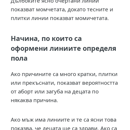
Дълбоките ясно очертани линии
показват момчетата, докато тесните и
плитки линии показват момичетата.
Начина, по които са
оформени линиите определя
пола
Ако причините са много кратки, плитки
или прекъснати, показват вероятността
от аборт или загуба на децата по
някаква причина.
Ако мъж има линиите и те са ясни това
показва, че децата ще са здрави. Ако са