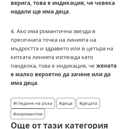
верига, това е индикация, че човека
надали ще има деца
.
4. Ако има романтична звезда в
пресечната точка на линията на
мъдростта и здравето или в цетъра на
китката линията изглежда като
панделка, това е индикация, че
жената
е малко вероятно да зачене или да
има деца
.
#гледане на ръка
#деца
#децата
#хиромантия
Още от тази категория