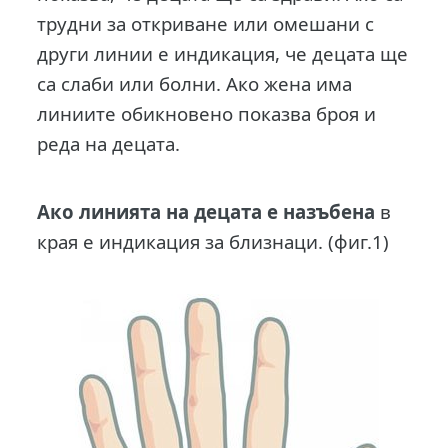
трудни за откриване или омешани с
други линии е индикация, че децата ще
са слаби или болни. Ако жена има
линиите обикновено показва броя и
реда на децата.
Ако линията на децата е назъбена
в
края е индикация за близнаци. (фиг.1)