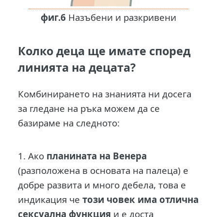
фиг.6
Назъбени и разкривени
Колко деца ще имате според
линията на децата?
Комбинирането на знанията ни досега
за гледане на ръка можем да се
базираме на следното:
1. Ако
планината на Венера
(разположена в основата на палеца) е
добре развита и много дебела, това е
индикация че
този човек има отлична
сексуална функция
и е доста