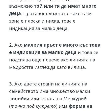
възможно
той или тя да имат много
деца
. Противоположното – ако тази
зона е плоска и ниска, това е
индикация за малко деца.
2. Ако
малкия пръст е много къс това
е индикация за малко деца
и това се
подсилва още повече ако линията на
мъдростта изглежда като вилица.
3. Ако двете страни на линията на
семейството има множество малки
линийки или зоната на Меркурий
(
точно под кутрето
) има
форма на