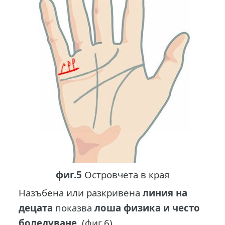
фиг.5
Островчета в края
Назъбена или разкривена
линия на
децата
показва
лоша физика и често
боледуване
. (фиг.6)