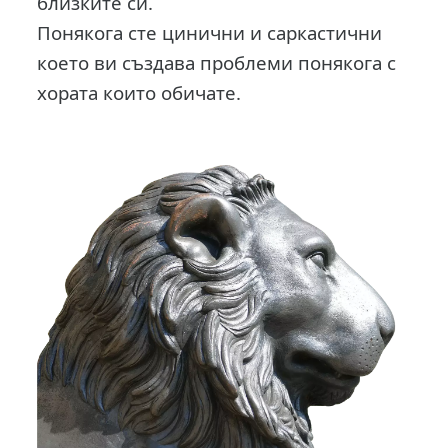
близките си.
Понякога сте цинични и саркастични
което ви създава проблеми понякога с
хората които обичате.