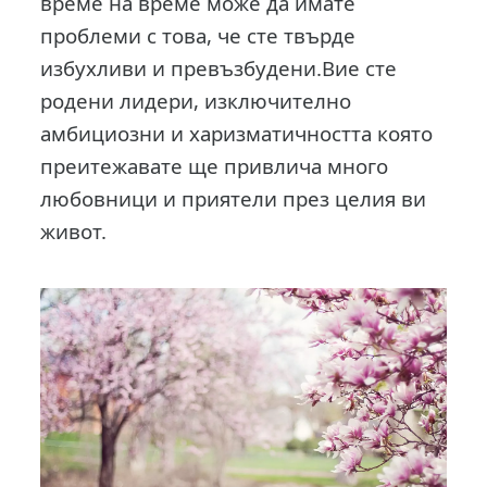
време на време може да имате
проблеми с това, че сте твърде
избухливи и превъзбудени.Вие сте
родени лидери, изключително
амбициозни и харизматичността която
преитежавате ще привлича много
любовници и приятели през целия ви
живот.