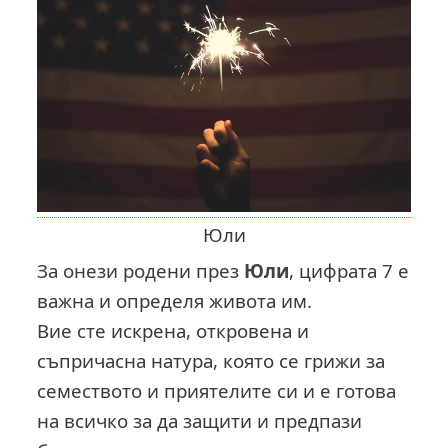
Юли
За онези родени през
Юли
, цифрата 7 е
важна и определя живота им.
Вие сте искрена, откровена и
съпричасна натура, която се грижи за
семеството и приятелите си и е готова
на всичко за да защити и предпази