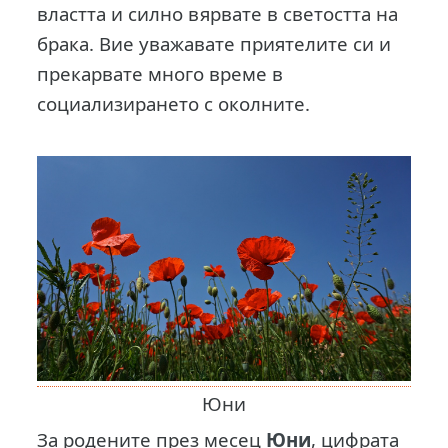
властта и силно вярвате в светостта на
брака. Вие уважавате приятелите си и
прекарвате много време в
социализирането с околните.
Юни
За родените през месец
Юни
, цифрата