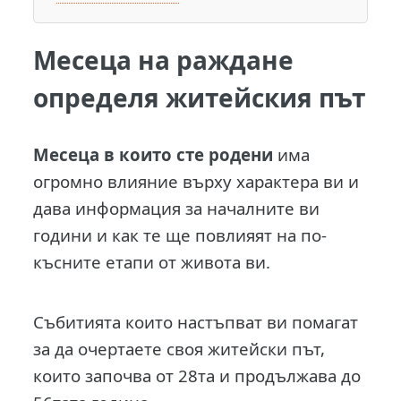
Месеца на раждане
определя житейския път
М
есеца в които сте родени
има
огромно влияние върху характера ви и
дава информация за началните ви
години и как те ще повлияят на по-
късните етапи от живота ви.
Събитията които настъпват ви помагат
за да очертаете своя житейски път,
които започва от 28та и продължава до