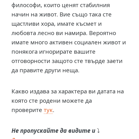
философи, които ценят стабилния
начин на живот. Вие също така сте
щастливи хора, имате късмет и
любовта лесно ви намира. Вероятно
имате много активен социален живот и
понякога игнорирате вашите
отговорности защото сте твърде заети
да правите други неща.
Какво издава за характера ви датата на
която сте родени можете да
проверите
тук
.
Не пропускайте да видите и
⤵️