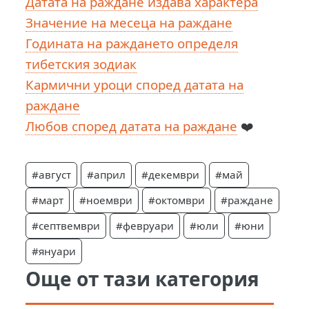
Датата на раждане издава характера
Значение на месеца на раждане
Годината на раждането определя
тибетския зодиак
Кармични уроци според датата на
раждане
Любов според датата на раждане
❤️
#август
#април
#декември
#май
#март
#ноември
#октомври
#раждане
#септвември
#февруари
#юли
#юни
#януари
Още от тази категория