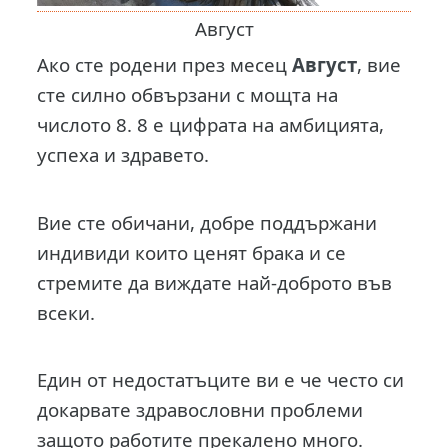
Август
Ако сте родени през месец
Август
, вие
сте силно обвързани с мощта на
числото 8. 8 е цифрата на амбицията,
успеха и здравето.
Вие сте обичани, добре поддържани
индивиди които ценят брака и се
стремите да виждате най-доброто във
всеки.
Един от недостатъците ви е че често си
докарвате здравословни проблеми
защото работите прекалено много.