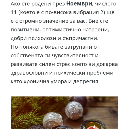
Ако сте родени през
Ноември
, числото
11 (което е с по-висока вибрация 2) ще
е с огромно значение за вас. Вие сте
позитивни, оптимистично натроени,
добри психолози и съпричастни.
Но понякога бивате затрупани от
собствената си чувствителност и
развивате силен стрес което ви докарва
здравословни и психически проблеми
като хронична умора и депресия.