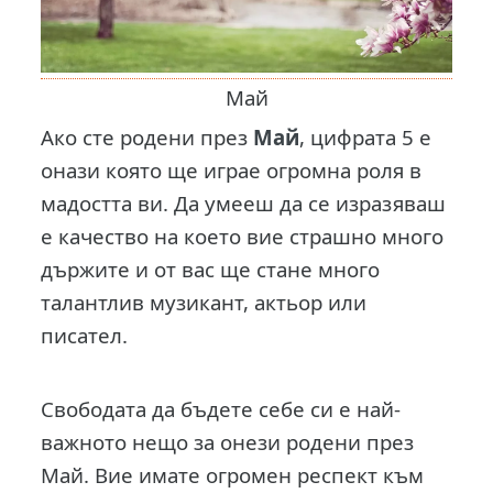
Май
Ако сте родени през
Май
, цифрата 5 е
онази която ще играе огромна роля в
мадостта ви. Да умееш да се изразяваш
е качество на което вие страшно много
държите и от вас ще стане много
талантлив музикант, актьор или
писател.
Свободата да бъдете себе си е най-
важното нещо за онези родени през
Май. Вие имате огромен респект към