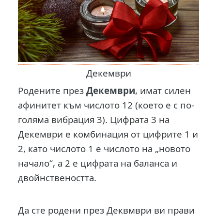
Декември
Родените през
Декември
, имат силен
афинитет към числото 12 (което е с по-
голяма вибрация 3). Цифрата 3 на
Декември е комбинация от цифрите 1 и
2, като числото 1 е числото на „новото
начало“, а 2 е цифрата на баланса и
двойнствеността.
Да сте родени през Деквмври ви прави