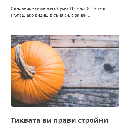
Съновник - символи с буква П - част 8 Пъпеш
Пъпеш ако видиш в съня си, е занак...
Тиквата ви прави стройни