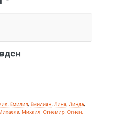
овден
мил, Емилия
,
Емилиан
,
Лина
,
Линда
,
Михаела
,
Михаил
,
Огнемир
,
Огнен,