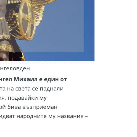
ангеловден
нгел Михаил е един от
та на света се паднали
я, подавайки му
той бива възприеман
 идват народните му названия –