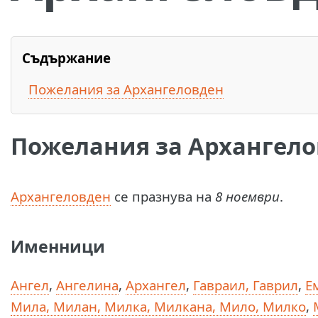
Съдържание
Пожелания за Архангеловден
Пожелания за Архангел
А
рхангеловден
се празнува на
8 ноември
.
Именници
Ангел
,
Ангелина
,
Архангел
,
Гавраил, Гаврил
,
Е
Мила, Милан, Милка, Милкана, Мило, Милко
,