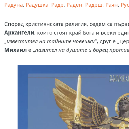
Радуна
,
Радушка
,
Раде
,
Раден
,
Радеш
,
Раян
,
Ру
Според християнската религия, седем са пър
Архангели
, които стоят край Бога и всеки еди
„
известител на тайните човешки
“, друг е „ц
Михаил
е „
пазител на душите и борец проти