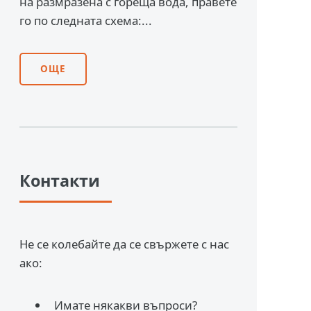
на размразена с гореща вода, правете
го по следната схема:...
ОЩЕ
Контакти
Не се колебайте да се свържете с нас
ако:
Имате някакви въпроси?