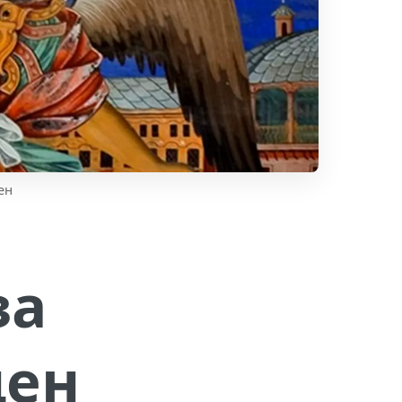
ен
за
ден