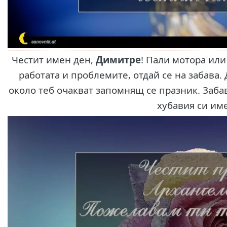
Честит имен ден,
Димитре
! Пали мотора или
работата и проблемите, отдай се на забава.
около теб очакват запомнящ се празник. Забав
хубавия си им