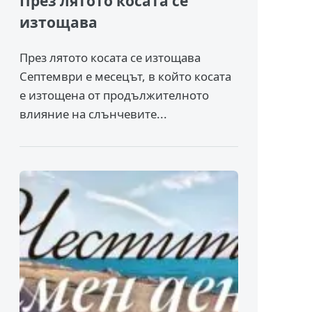
През лятото косата се
изтощава
През лятото косата се изтощава
Септември е месецът, в който косата
е изтощена от продължителното
влияние на слънчевите...