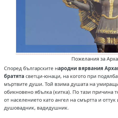
Пожелания за Арх
Според българските н
ародни вярвания Арха
братята
светци-юнаци, на когото при подялба
мъртвите души. Той взима душата на умиращи
обикновено ябълка (китка). По тази причина 
от населението като ангел на смъртта и оттук
душовадник, вадидушник.