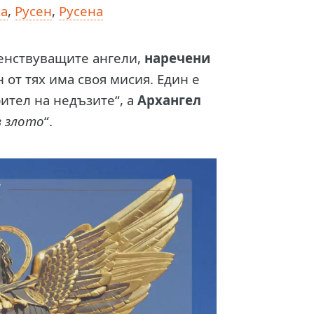
са
,
Русен
,
Русена
венствуващите ангели,
наречени
н от тях има своя мисия. Един е
ерител на недъзите“, а
Архангел
в злото
“.