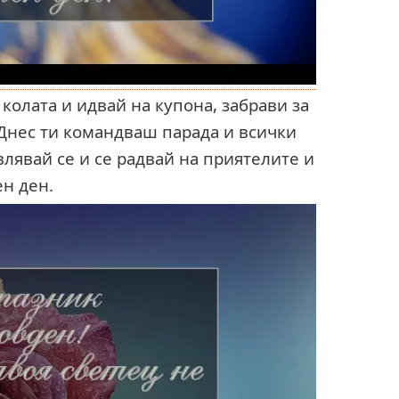
 колата и идвай на купона, забрави за
 Днес ти командваш парада и всички
лявай се и се радвай на приятелите и
ен ден.