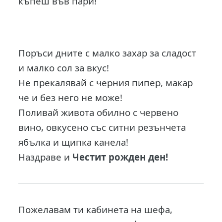
къпеш във пари!
Поръси дните с малко захар за сладост
и малко сол за вкус!
Не прекалявай с черния пипер, макар
че и без него не може!
Поливай живота обилно с червено
вино, овкусено със ситни резънчета
ябълка и щипка канела!
Наздраве и
Честит рожден ден!
Пожелавам ти кабинета на шефа,