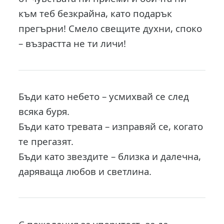
към теб безкрайна, като подарък
прегърни! Смело свещите духни, споко
– възрастта не ти личи!
Бъди като небето – усмихвай се след
всяка буря.
Бъди като тревата – изправяй се, когато
те прегазят.
Бъди като звездите – близка и далечна,
даряваща любов и светлина.