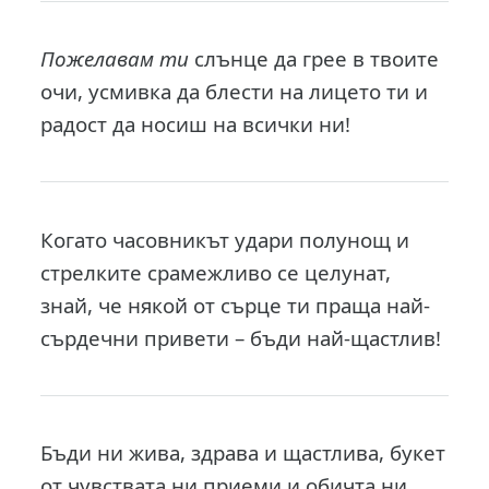
Пожелавам ти
слънце да грее в твоите
очи, усмивка да блести на лицето ти и
радост да носиш на всички ни!
Когато часовникът удари полунощ и
стрелките срамежливо се целунат,
знай, че някой от сърце ти праща най-
сърдечни привети – бъди най-щастлив!
Бъди ни жива, здрава и щастлива, букет
от чувствата ни приеми и обичта ни