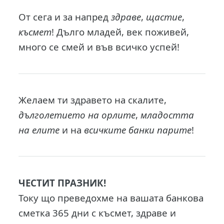
От сега и за напред
здраве
,
щастие
,
късмет
! Дълго младей, век поживей,
много се смей и във всичко успей!
Желаем ти здравето на скалите,
дълголетието на орлите
,
младостта
на елите
и на
всичките банки парите
!
ЧЕСТИТ ПРАЗНИК!
Току що преведохме на вашата банкова
сметка 365 дни с късмет, здраве и