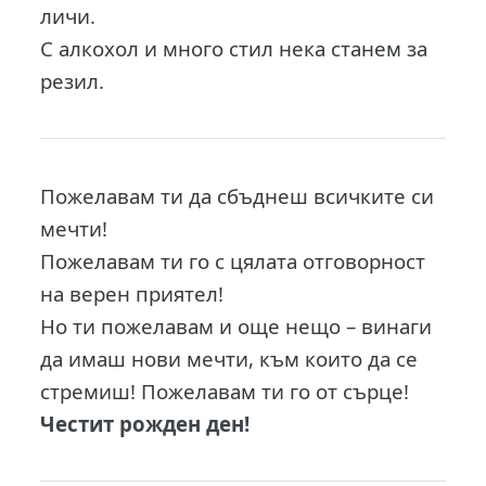
личи.
С алкохол и много стил нека станем за
резил.
Пожелавам ти да сбъднеш всичките си
мечти!
Пожелавам ти го с цялата отговорност
на верен приятел!
Но ти пожелавам и още нещо – винаги
да имаш нови мечти, към които да се
стремиш! Пожелавам ти го от сърце!
Честит рожден ден!