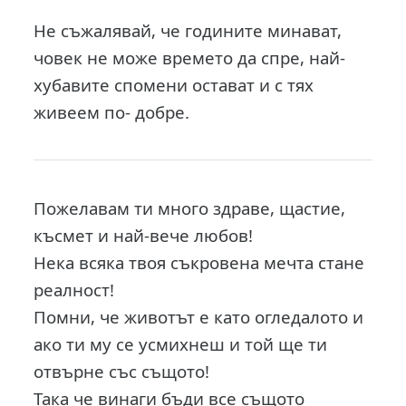
Не съжалявай, че годините минават,
човек не може времето да спре, най-
хубавите спомени остават и с тях
живеем по- добре.
Пожелавам ти много здраве, щастие,
късмет и най-вече любов!
Нека всяка твоя съкровена мечта стане
реалност!
Помни, че животът е като огледалото и
ако ти му се усмихнеш и той ще ти
отвърне със същото!
Така че винаги бъди все същото