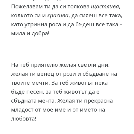
Пожелавам ти да си толкова
щастлива
,
колкото си и
красива
, да сияеш все така,
като утринна роса и да бъдеш все така –
мила и добра!
На теб приятелю желая светли дни,
желая ти венец от рози и сбъдване на
твоите мечти. За теб животът нека
бъде песен, за теб животът да е
сбъдната мечта. Желая ти прекрасна
младост от мое име и от името на
любовта!