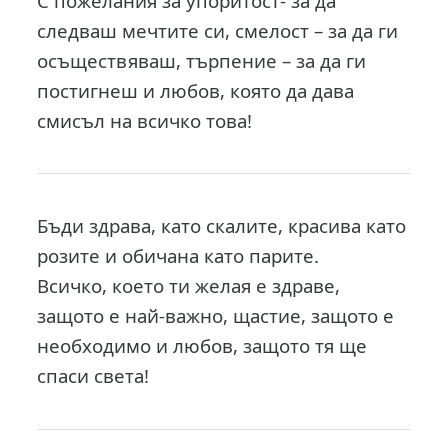
С пожелания за упоритост- за да
следваш мечтите си, смелост – за да ги
осъществяваш, търпение – за да ги
постигнеш и любов, която да дава
смисъл на всичко това!
Бъди здрава, като скалите, красива като
розите и обичана като парите.
Всичко, което ти желая е здраве,
защото е най-важно, щастие, защото е
необходимо и любов, защото тя ще
спаси света!