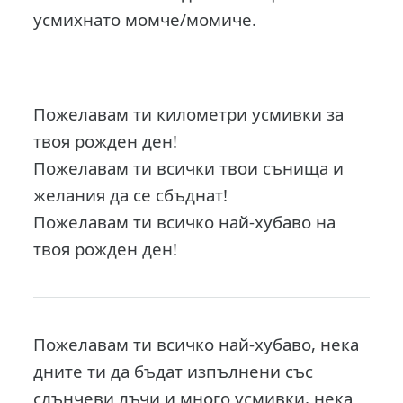
усмихнато момче/момиче.
Пожелавам ти километри усмивки за
твоя рожден ден!
Пожелавам ти всички твои сънища и
желания да се сбъднат!
Пожелавам ти всичко най-хубаво на
твоя рожден ден!
Пожелавам ти всичко най-хубаво, нека
дните ти да бъдат изпълнени със
слънчеви лъчи и много усмивки, нека