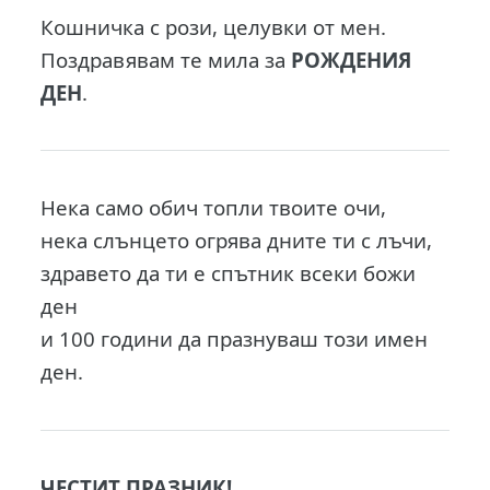
Кошничка с рози, целувки от мен.
Поздравявам те мила за
РОЖДЕНИЯ
ДЕН
.
Нека само обич топли твоите очи,
нека слънцето огрява дните ти с лъчи,
здравето да ти е спътник всеки божи
ден
и 100 години да празнуваш този имен
ден.
ЧЕСТИТ ПРАЗНИК!