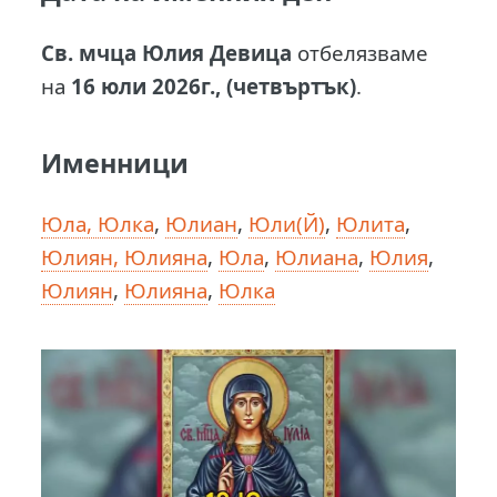
Св. мчца Юлия Девица
отбелязваме
на
16 юли 2026г., (четвъртък)
.
Именници
Юла, Юлка
,
Юлиан
,
Юли(Й)
,
Юлита
,
Юлиян, Юлияна
,
Юла
,
Юлиана
,
Юлия
,
Юлиян
,
Юлияна
,
Юлка