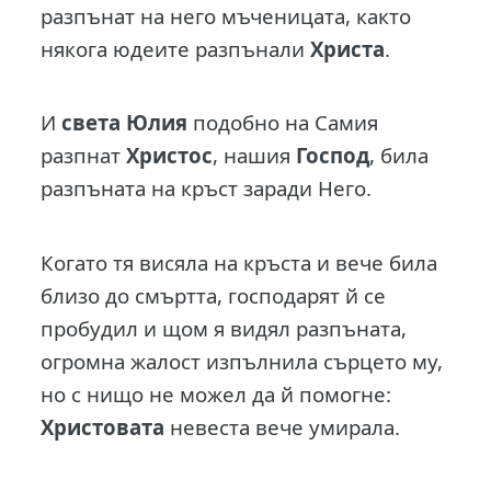
разпънат на него мъченицата, както
някога юдеите разпънали
Христа
.
И
света Юлия
подобно на Самия
разпнат
Христос
, нашия
Господ
, била
разпъната на кръст заради Него.
Когато тя висяла на кръста и вече била
близо до смъртта, господарят й се
пробудил и щом я видял разпъната,
огромна жалост изпълнила сърцето му,
но с нищо не можел да й помогне:
Христовата
невеста вече умирала.