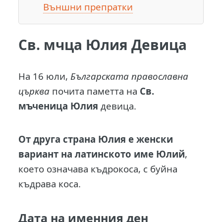
Външни препратки
Св. мчца Юлия Девица
Н
а 16 юли,
Българската православна
църква
почита паметта на
Св.
мъченица Юлия
девица.
От друга страна Юлия е женски
вариант на латинското име Юлий
,
което означава къдрокоса, с буйна
къдрава коса.
Дата на именния ден