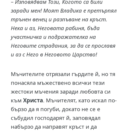
–
Изповядвам Този, Когото са били
заради мен! Моят Владика е претърпял
трънен венец и разпъване на кръст.
Нека и аз, Неговата рабиня, бъда
участничка и подражателка на
Неговите страдания, за да се прославя
и аз с Него в Неговото Царство!
Мъчителите отрязали гърдите й, но тя
понасяла мъжествено всички тези
жестоки мъчения заради любовта си
към
Христа
. Мъчителят, като искал по-
бързо да я погуби, докато не се е
събудил господарят й, заповядал
набързо да направят кръст и да