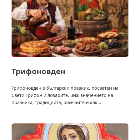
Трифоновден
Трифоновден е български празник, посветен на
Свети Трифон и лозарите. Виж значението на
празника, традициите, обичаите и как...