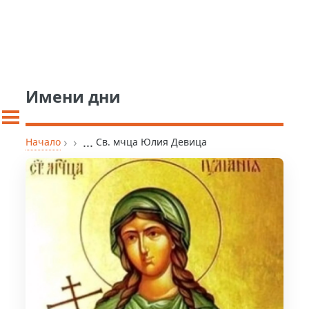
Имени дни
›
›
...
Начало
Св. мчца Юлия Девица