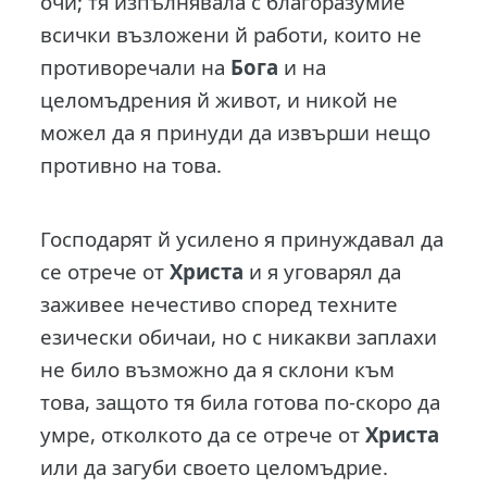
очи; тя изпълнявала с благоразумие
всички възложени й работи, които не
противоречали на
Бога
и на
целомъдрения й живот, и никой не
можел да я принуди да извърши нещо
противно на това.
Господарят й усилено я принуждавал да
се отрече от
Христа
и я уговарял да
заживее нечестиво според техните
езически обичаи, но с никакви заплахи
не било възможно да я склони към
това, защото тя била готова по-скоро да
умре, отколкото да се отрече от
Христа
или да загуби своето целомъдрие.