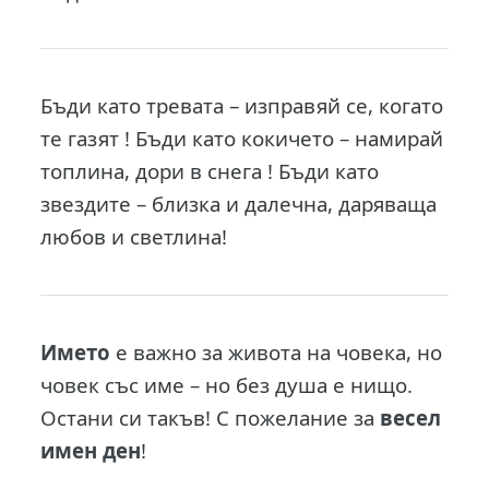
Бъди като тревата – изправяй се, когато
те газят ! Бъди като кокичето – намирай
топлина, дори в снега ! Бъди като
звездите – близка и далечна, даряваща
любов и светлина!
Името
е важно за живота на човека, но
човек със име – но без душа е нищо.
Остани си такъв! С пожелание за
весел
имен ден
!