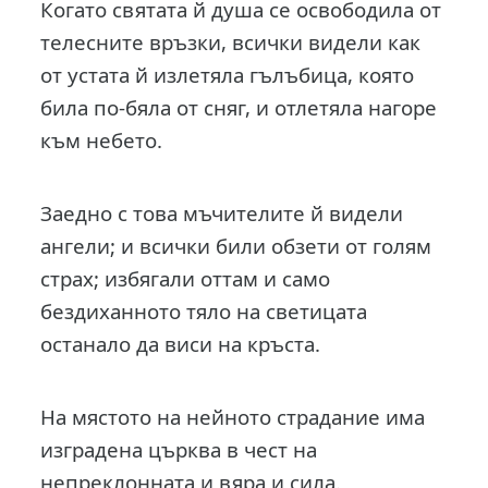
Когато святата й душа се освободила от
телесните връзки, всички видели как
от устата й излетяла гълъбица, която
била по-бяла от сняг, и отлетяла нагоре
към небето.
Заедно с това мъчителите й видели
ангели; и всички били обзети от голям
страх; избягали оттам и само
бездиханното тяло на светицата
останало да виси на кръста.
На мястото на нейното страдание има
изградена църква в чест на
непреклонната и вяра и сила.