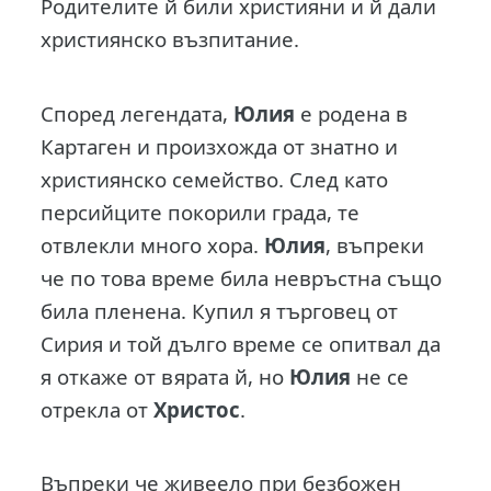
Родителите й били християни и й дали
християнско възпитание.
Според легендата,
Юлия
е родена в
Картаген и произхожда от знатно и
християнско семейство. След като
персийците покорили града, те
отвлекли много хора.
Юлия
, въпреки
че по това време била невръстна също
била пленена. Купил я търговец от
Сирия и той дълго време се опитвал да
я откаже от вярата й, но
Юлия
не се
отрекла от
Христос
.
Въпреки че живеело при безбожен