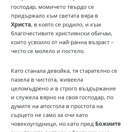
господар, момичето твърдо се
придържало към светата вяра в
Христа
, в която се родило, и към
благочестивите християнски обичаи,
които усвоило от най-ранна възраст –
често се молело и постело.
Като станала девойка, тя старателно се
пазела в чистота, живеела
целомъдрено и в строго въздържание
и служела вярно на своя господар, по
думите на апостола в простота на
сърцето не само за очи като
човекоугодници, но като пред
Божиите