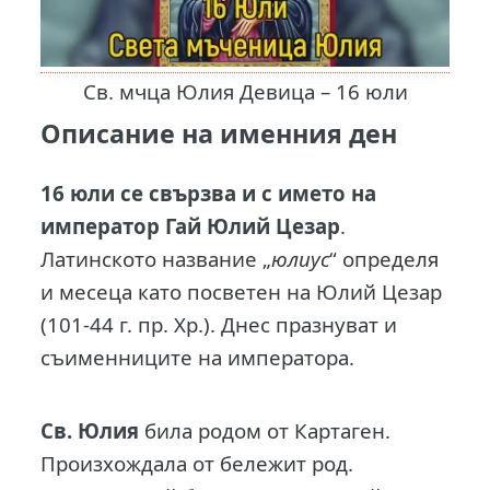
Св. мчца Юлия Девица – 16 юли
Описание на именния ден
16 юли се свързва и с името на
император Гай Юлий Цезар
.
Латинското название „
юлиус
“ определя
и месеца като посветен на Юлий Цезар
(101-44 г. пр. Хр.). Днес празнуват и
съименниците на императора.
Св. Юлия
била родом от Картаген.
Произхождала от бележит род.