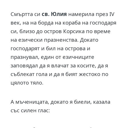
Смъртта си
св. Юлия
намерила през ІV
век, на на борда на кораба на господаря
си, близо до остров Корсика по време
на езически празненства. Докато
господарят и бил на острова и
празнувал, един от езичниците
заповядал да я влачат за косите, да я
съблекат гола и да я бият жестоко по
цялото тяло.
А мъченицата, докато я биели, казала
със силен глас: