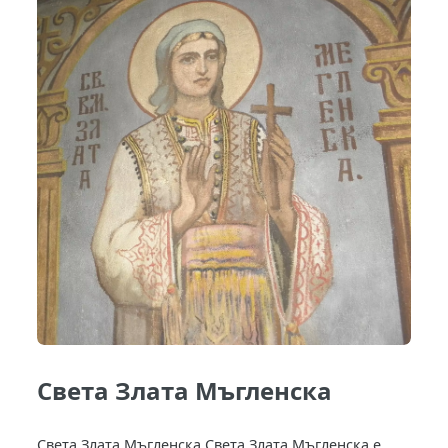
Света Злата Мъгленска
Света Злата Мъгленска Света Злата Мъгленска е