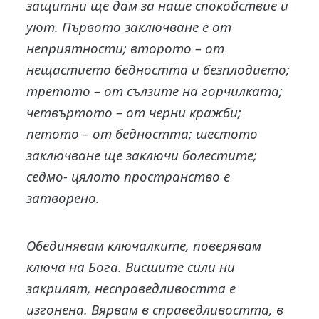
защитни ще дам за наше спокойствие и
уют. Първото заключване е от
неприятности; второто – от
нещастието бедността и безплодието;
третото – от сълзите на горчилката;
четвъртото – от черни кражби;
петото – от бедността; шестото
заключване ще заключи болестите;
седмо- цялото пространство е
затворено.
Обединявам ключалките, поверявам
ключа на Бога. Висшите сили ни
закрилят, несправедливостта е
изгонена. Вярвам в справедливостта, в