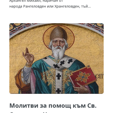
Архангел Михаил, наричан от
народа Рангеловден или Хрангеловден, тъй...
Молитви за помощ към Св.