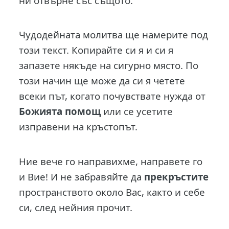
ни отвърне със същото.
Чудодейната молитва ще намерите под
този текст. Копирайте си я и си я
запазете някъде на сигурно място. По
този начин ще може да си я четете
всеки път, когато почувствате нужда от
Божията помощ
или се усетите
изправени на кръстопът.
Ние вече го направихме, направете го
и Вие! И не забравяйте да
прекръстите
пространството около Вас, както и себе
си, след нейния прочит.