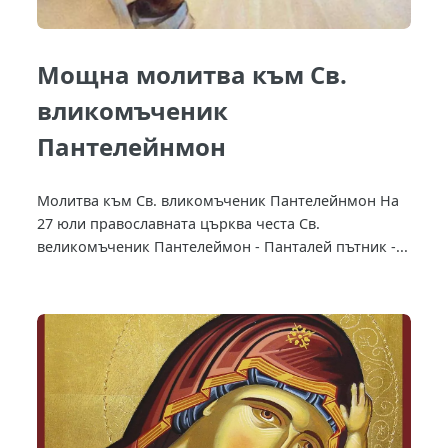
Мощна молитва към Св.
вликомъченик
Пантелейнмон
Молитва към Св. вликомъченик Пантелейнмон На
27 юли православната църква честа Св.
великомъченик Пантелеймон - Панталей пътник -...