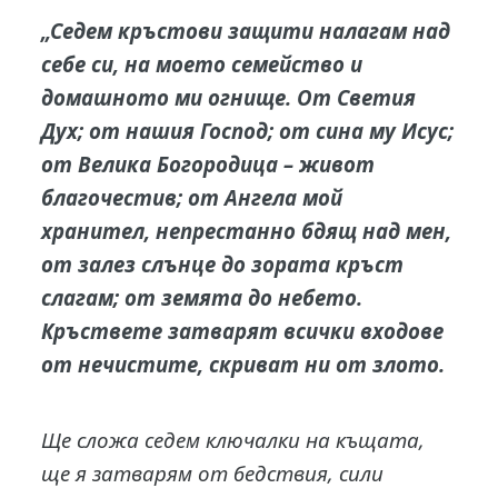
„Седем кръстови защити налагам над
себе си, на моето семейство и
домашното ми огнище. От Светия
Дух; от нашия Господ; от сина му Исус;
от Велика Богородица – живот
благочестив; от Ангела мой
хранител, непрестанно бдящ над мен,
от залез слънце до зората кръст
слагам; от земята до небето.
Кръствете затварят всички входове
от нечистите, скриват ни от злото.
Ще сложа седем ключалки на къщата,
ще я затварям от бедствия, сили