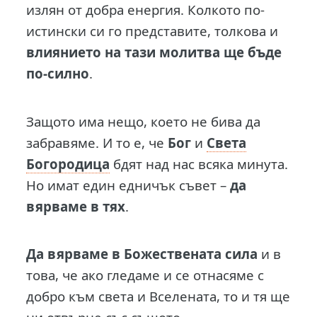
излян от добра енергия. Колкото по-
истински си го представите, толкова и
влиянието на тази молитва ще бъде
по-силно
.
Защото има нещо, което не бива да
забравяме. И то е, че
Бог
и
Света
Богородица
бдят над нас всяка минута.
Но имат един едничък съвет –
да
вярваме в тях
.
Да вярваме в Божествената сила
и в
това, че ако гледаме и се отнасяме с
добро към света и Вселената, то и тя ще