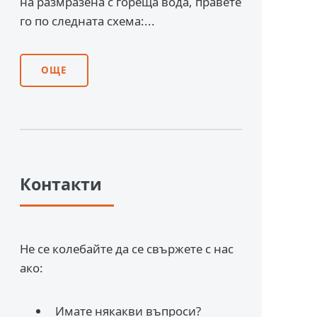
на размразена с гореща вода, правете
го по следната схема:...
ОЩЕ
Контакти
Не се колебайте да се свържете с нас
ако:
Имате някакви въпроси?