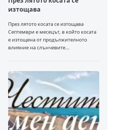
През лятото косата се
изтощава
През лятото косата се изтощава
Септември е месецът, в който косата
е изтощена от продължителното
влияние на слънчевите...