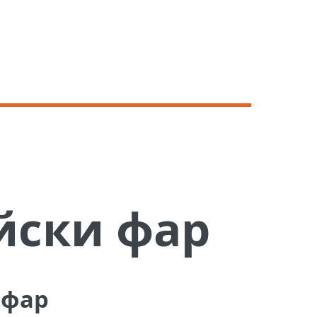
йски фар
 фар