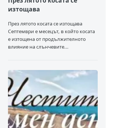
През лятото косата се
изтощава
През лятото косата се изтощава
Септември е месецът, в който косата
е изтощена от продължителното
влияние на слънчевите...