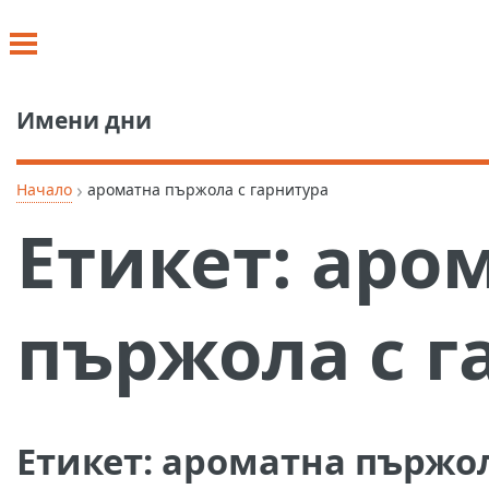
Имени дни
›
Начало
ароматна пържола с гарнитура
Етикет:
аро
пържола с г
Етикет:
ароматна пържол