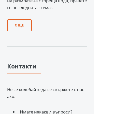
на размразена с гореща вода, правете
го по следната схема:...
ОЩЕ
Контакти
Не се колебайте да се свържете с нас
ако:
Имате някакви въпроси?