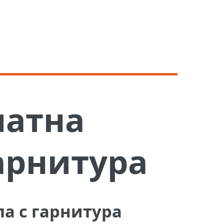
матна
арнитура
а с гарнитура