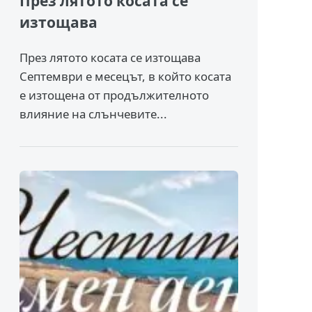
През лятото косата се
изтощава
През лятото косата се изтощава
Септември е месецът, в който косата
е изтощена от продължителното
влияние на слънчевите...