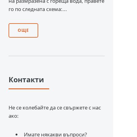
на размразена с гореща вода, правете
го по следната схема:...
ОЩЕ
Контакти
Не се колебайте да се свържете с нас
ако:
Имате някакви въпроси?