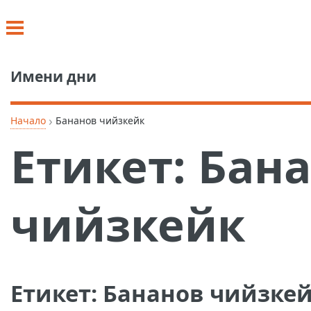
Имени дни
›
Начало
Бананов чийзкейк
Етикет:
Бан
чийзкейк
Етикет:
Бананов чийзке