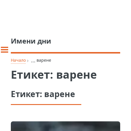
Имени дни
›
...
Начало
варене
Етикет:
варене
Етикет:
варене