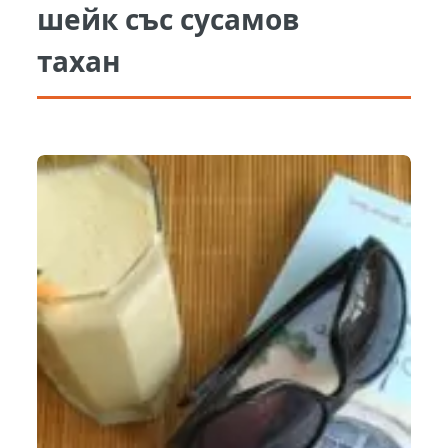
шейк със сусамов
тахан