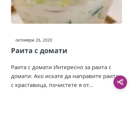
октомври 26, 2020
Раита с домати
Раита с домати Интересно за раита с
домати: Ако искате да направите раита
с краставица, почистете я от...
This site is protected by
0 Day Analytics
plugin.