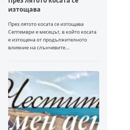
През лятото косата се
изтощава
През лятото косата се изтощава
Септември е месецът, в който косата
е изтощена от продължителното
влияние на слънчевите...