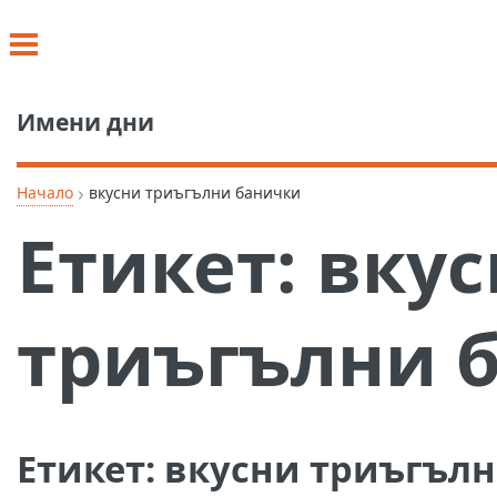
Имени дни
›
Начало
вкусни триъгълни банички
Етикет:
вкус
триъгълни 
Етикет:
вкусни триъгъл