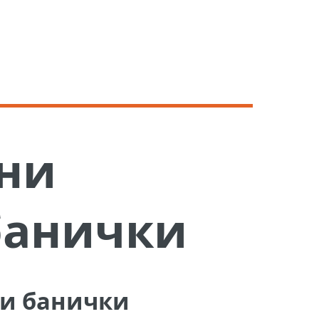
ни
банички
ни банички