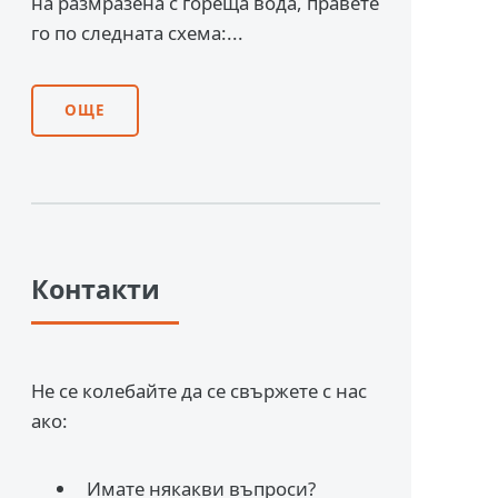
на размразена с гореща вода, правете
го по следната схема:...
ОЩЕ
Контакти
Не се колебайте да се свържете с нас
ако:
Имате някакви въпроси?