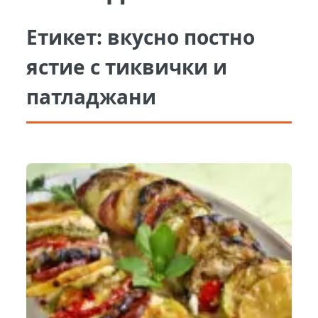
Етикет:
вкусно постно
ястие с тиквички и
патладжани