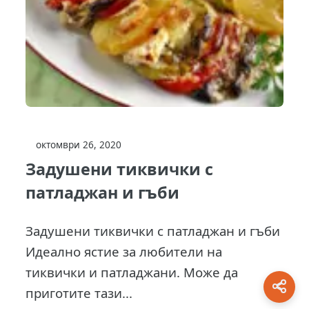
октомври 26, 2020
Задушени тиквички с
патладжан и гъби
Задушени тиквички с патладжан и гъби
Идеално ястие за любители на
тиквички и патладжани. Може да
приготите тази...