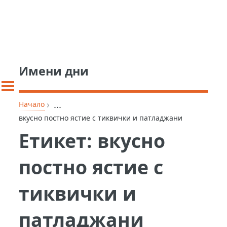
Имени дни
›
...
Начало
вкусно постно ястие с тиквички и патладжани
Етикет:
вкусно
постно ястие с
тиквички и
патладжани