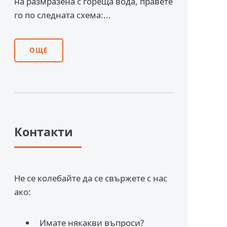
на размразена с гореща вода, правете
го по следната схема:...
ОЩЕ
Контакти
Не се колебайте да се свържете с нас
ако:
Имате някакви въпроси?