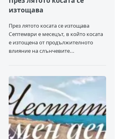
През лятото косата се
изтощава
През лятото косата се изтощава
Септември е месецът, в който косата
е изтощена от продължителното
влияние на слънчевите...