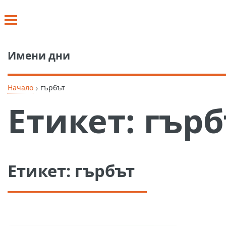
Имени дни
›
Начало
гърбът
Етикет:
гърб
Етикет:
гърбът