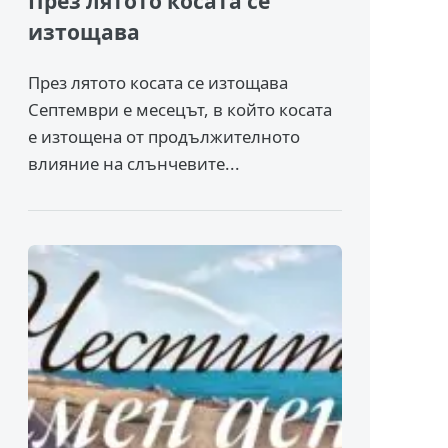
През лятото косата се
изтощава
През лятото косата се изтощава
Септември е месецът, в който косата
е изтощена от продължителното
влияние на слънчевите...