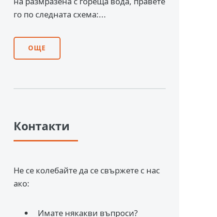
на размразена с гореща вода, правете
го по следната схема:...
ОЩЕ
Контакти
Не се колебайте да се свържете с нас
ако:
Имате някакви въпроси?