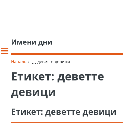
Имени дни
›
...
Начало
деветте девици
Етикет:
деветте
девици
Етикет:
деветте девици