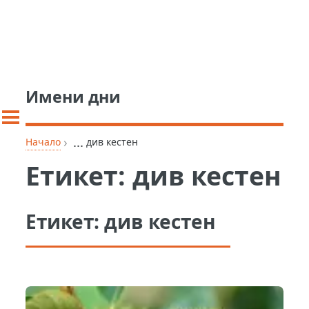
Имени дни
›
...
Начало
див кестен
Етикет:
див кестен
Етикет:
див кестен