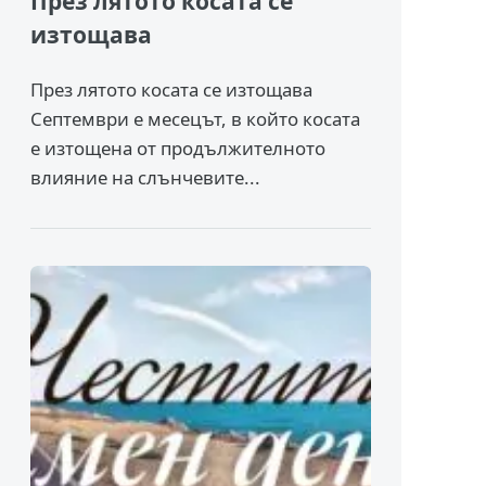
През лятото косата се
изтощава
През лятото косата се изтощава
Септември е месецът, в който косата
е изтощена от продължителното
влияние на слънчевите...