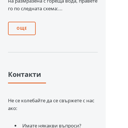
на размразена с гореща вода, правете
го по следната схема:...
ОЩЕ
Контакти
Не се колебайте да се свържете с нас
ако:
Имате някакви въпроси?