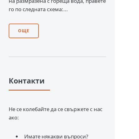
на размразена с гореща вода, правете
го по следната схема:...
ОЩЕ
Контакти
Не се колебайте да се свържете с нас
ако:
Имате някакви въпроси?