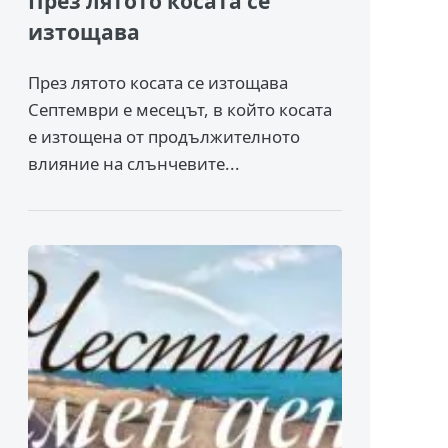
През лятото косата се
изтощава
През лятото косата се изтощава
Септември е месецът, в който косата
е изтощена от продължителното
влияние на слънчевите...