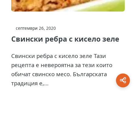
септември 26, 2020
Свински ребра с кисело зеле
Свински ребра с кисело зеле Тази
рецепта е невероятна за тези които
обичат свинско месо. Българската
традиция е,...
This site is protected by
0 Day Analytics
plugin.
For more information visit:
0 Day Analytics vebsite