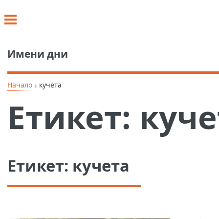
Имени дни
›
Начало
кучета
Етикет:
куче
Етикет:
кучета