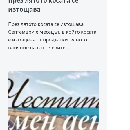
През лятото косата се
изтощава
През лятото косата се изтощава
Септември е месецът, в който косата
е изтощена от продължителното
влияние на слънчевите...