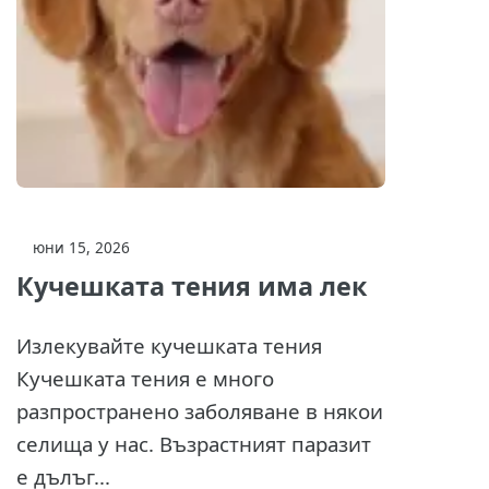
юни 15, 2026
Кучешката тения има лек
Излекувайте кучешката тения
Кучешката тения е много
разпространено заболяване в някои
селища у нас. Възрастният паразит
е дълъг...