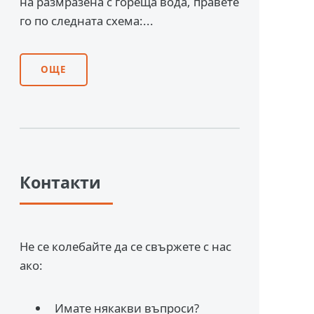
на размразена с гореща вода, правете
го по следната схема:...
ОЩЕ
Контакти
Не се колебайте да се свържете с нас
ако:
Имате някакви въпроси?