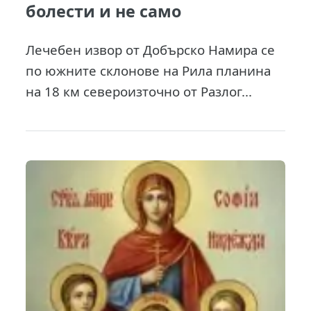
болести и не само
Лечебен извор от Добърско Намира се
по южните склонове на Рила планина
на 18 км североизточно от Разлог...