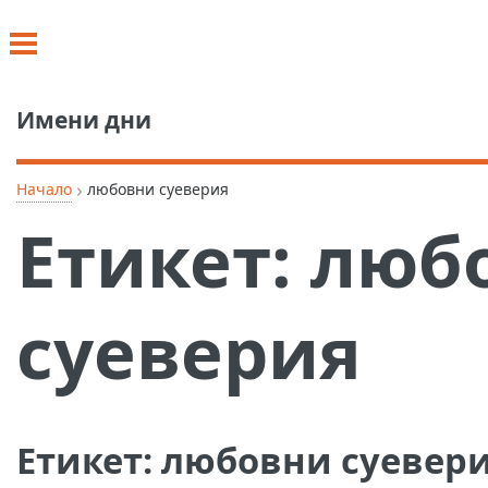
Имени дни
›
Начало
любовни суеверия
Етикет:
люб
суеверия
Етикет:
любовни суевер