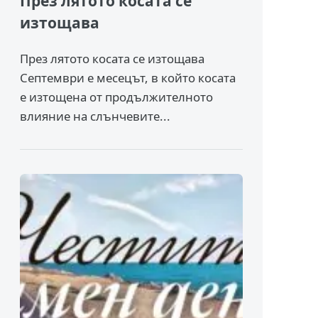
През лятото косата се
изтощава
През лятото косата се изтощава
Септември е месецът, в който косата
е изтощена от продължителното
влияние на слънчевите...