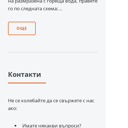
на размразена с гореща вода, правете
го по следната схема:...
ОЩЕ
Контакти
Не се колебайте да се свържете с нас
ако:
Имате някакви въпроси?