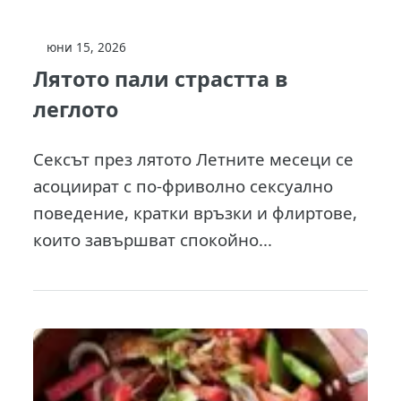
юни 15, 2026
Лятото пали страстта в
леглото
Сексът през лятото Летните месеци се
асоциират с по-фриволно сексуално
поведение, кратки връзки и флиртове,
които завършват спокойно...