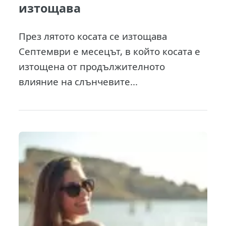
изтощава
През лятото косата се изтощава
Септември е месецът, в който косата е
изтощена от продължителното
влияние на слънчевите...