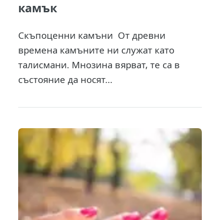
камък
Скъпоценни камъни От древни
времена камъните ни служат като
талисмани. Мнозина вярват, те са в
състояние да носят...