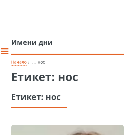
Имени дни
›
...
Начало
нос
Етикет:
нос
Етикет:
нос