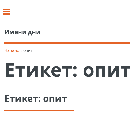
Имени дни
›
Начало
опит
Етикет:
опи
Етикет:
опит