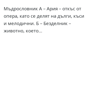
Мъдрословник А – Ария – откъс от
опера, като се делят на дълги, къси
и мелодични. Б – Безделник –
животно, което...