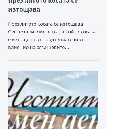
През лятото косата се
изтощава
През лятото косата се изтощава
Септември е месецът, в който косата
е изтощена от продължителното
влияние на слънчевите...