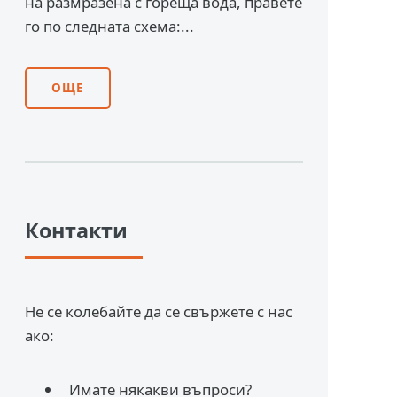
на размразена с гореща вода, правете
го по следната схема:...
ОЩЕ
Контакти
Не се колебайте да се свържете с нас
ако:
Имате някакви въпроси?