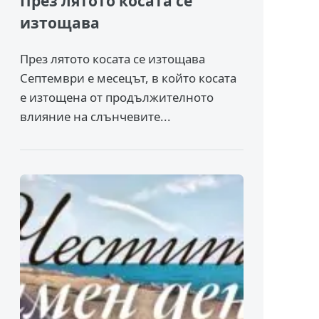
През лятото косата се
изтощава
През лятото косата се изтощава
Септември е месецът, в който косата
е изтощена от продължителното
влияние на слънчевите...