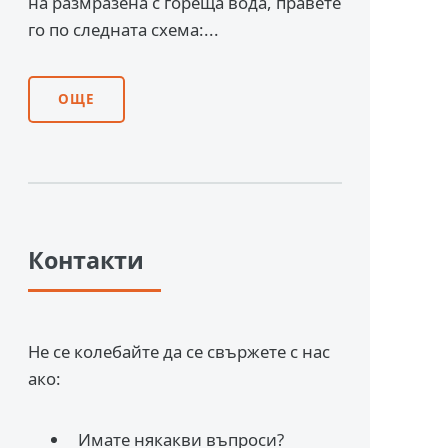
на размразена с гореща вода, правете
го по следната схема:...
ОЩЕ
Контакти
Не се колебайте да се свържете с нас
ако:
Имате някакви въпроси?