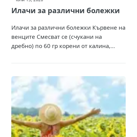
Илачи за различни болежки
Илачи за различни болежки Кървене на
венците Смесват се (счукани на
дребно) по 60 гр корени от калина,...