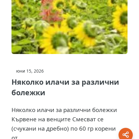
юни 15, 2026
Няколко илачи за различни
болежки
Няколко илачи за различни болежки
Кървене на венците Смесват се
(счукани на дребно) по 60 гр корени
от...