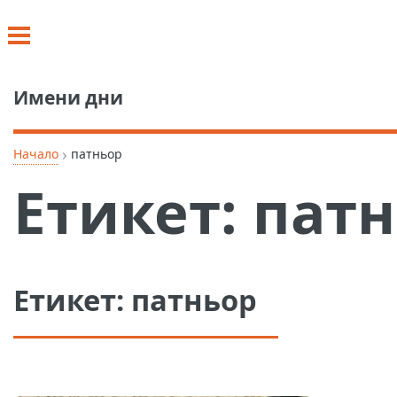
Имени дни
›
Начало
патньор
Етикет:
патн
Етикет:
патньор