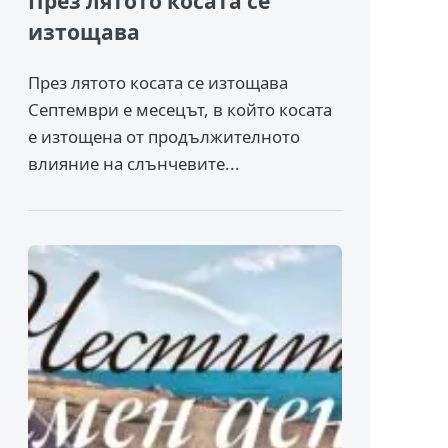
През лятото косата се
изтощава
През лятото косата се изтощава
Септември е месецът, в който косата
е изтощена от продължителното
влияние на слънчевите...