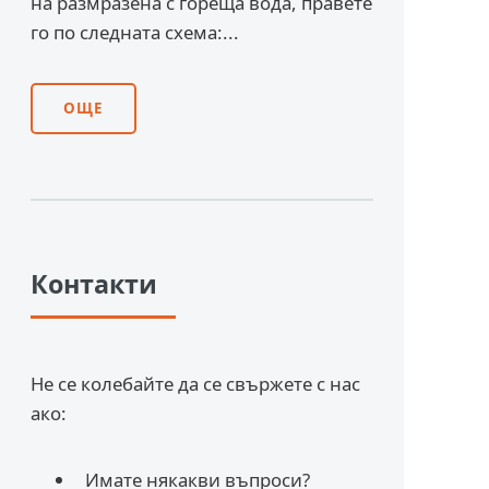
на размразена с гореща вода, правете
го по следната схема:...
ОЩЕ
Контакти
Не се колебайте да се свържете с нас
ако:
Имате някакви въпроси?