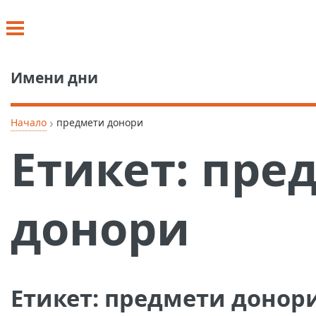
Имени дни
›
Начало
предмети донори
Етикет:
пре
донори
Етикет:
предмети донор