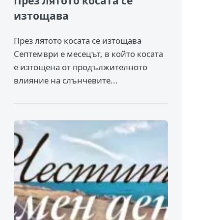
През лятото косата се
изтощава
През лятото косата се изтощава
Септември е месецът, в който косата
е изтощена от продължителното
влияние на слънчевите...