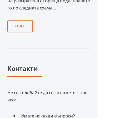
на размразена с гореща вода, правете
го по следната схема:...
ОЩЕ
Контакти
Не се колебайте да се свържете с нас
ако:
Имате някакви въпроси?