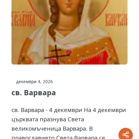
декември 4, 2026
св. Варвара
св. Варвара - 4 декември На 4 декември
църквата празнува Света
великомъченица Варвара. В
православието Света Варвара се...