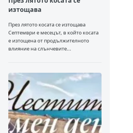
През лятото косата се
изтощава
През лятото косата се изтощава
Септември е месецът, в който косата
е изтощена от продължителното
влияние на слънчевите...