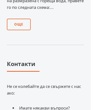
на размразена с гореща вода, правете
го по следната схема:...
ОЩЕ
Контакти
Не се колебайте да се свържете с нас
ако:
Имате някакви въпроси?