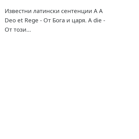
Известни латински сентенции A A
Deo et Rege - От Бога и царя. A die -
От този...