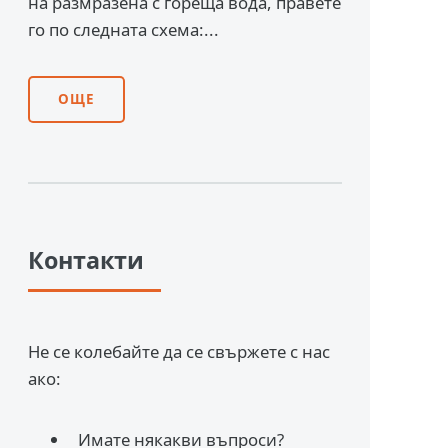
на размразена с гореща вода, правете
го по следната схема:...
ОЩЕ
Контакти
Не се колебайте да се свържете с нас
ако:
Имате някакви въпроси?