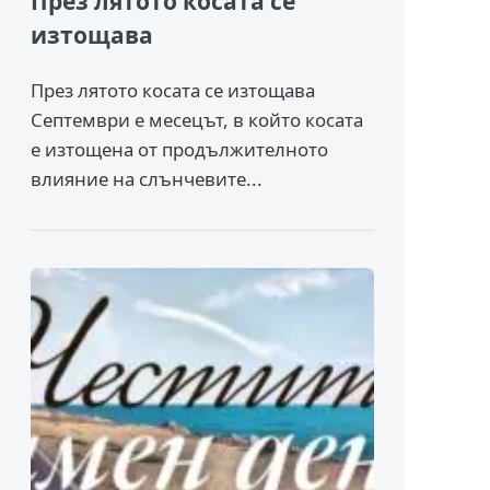
През лятото косата се
изтощава
През лятото косата се изтощава
Септември е месецът, в който косата
е изтощена от продължителното
влияние на слънчевите...