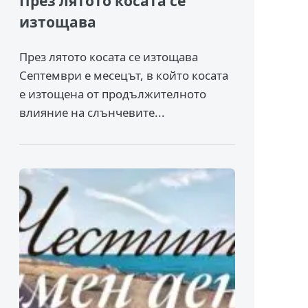
През лятото косата се
изтощава
През лятото косата се изтощава
Септември е месецът, в който косата
е изтощена от продължителното
влияние на слънчевите...