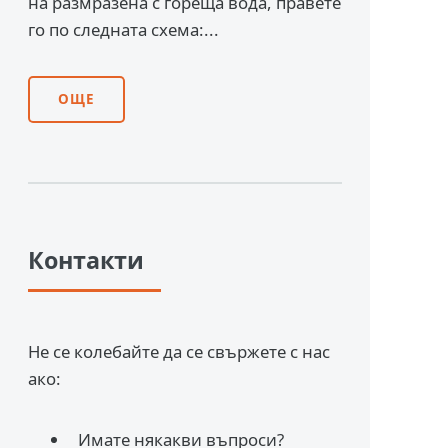
на размразена с гореща вода, правете
го по следната схема:...
ОЩЕ
Контакти
Не се колебайте да се свържете с нас
ако:
Имате някакви въпроси?