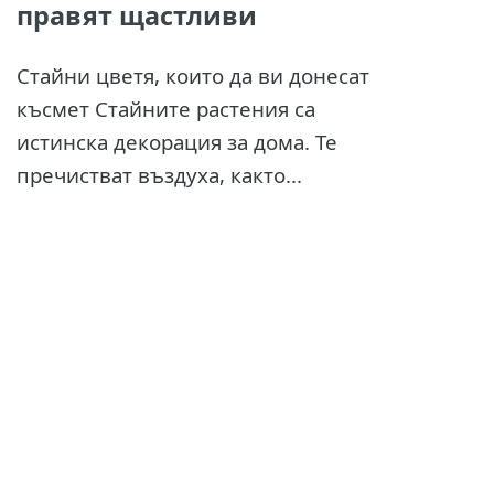
правят щастливи
Стайни цветя, които да ви донесат
късмет Стайните растения са
истинска декорация за дома. Те
пречистват въздуха, както...