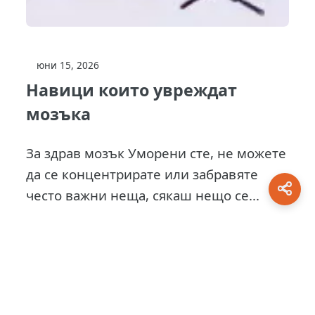
юни 15, 2026
Навици които увреждат
мозъка
За здрав мозък Уморени сте, не можете
да се концентрирате или забравяте
често важни неща, сякаш нещо се...
This site is protected by
0 Day Analytics
plugin.
For more information visit:
0 Day Analytics vebsite