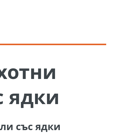
хотни
с ядки
ли със ядки