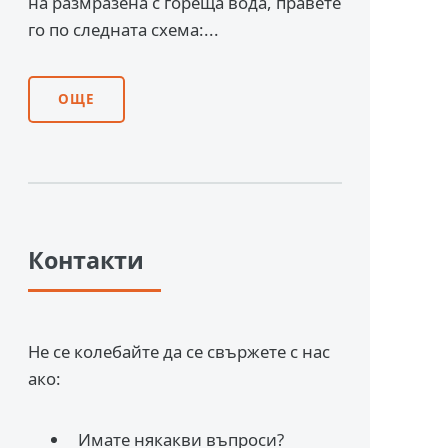
на размразена с гореща вода, правете
го по следната схема:...
ОЩЕ
Контакти
Не се колебайте да се свържете с нас
ако:
Имате някакви въпроси?