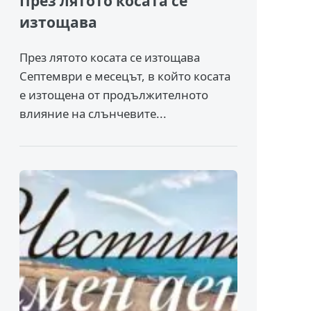
През лятото косата се
изтощава
През лятото косата се изтощава
Септември е месецът, в който косата
е изтощена от продължителното
влияние на слънчевите...