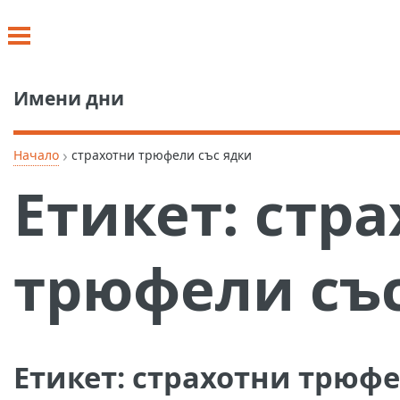
Имени дни
›
Начало
страхотни трюфели със ядки
Етикет:
стра
трюфели съ
Етикет:
страхотни трюфе