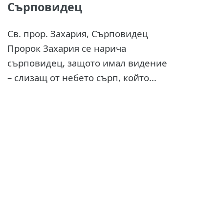
Сърповидец
Св. прор. Захария, Сърповидец
Пророк Захария се нарича
сърповидец, защото имал видение
– слизащ от небето сърп, който...