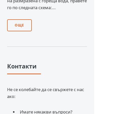
на размразена с гореща вода, правете
го по следната схема:...
ОЩЕ
Контакти
Не се колебайте да се свържете с нас
ако:
Имате някакви въпроси?