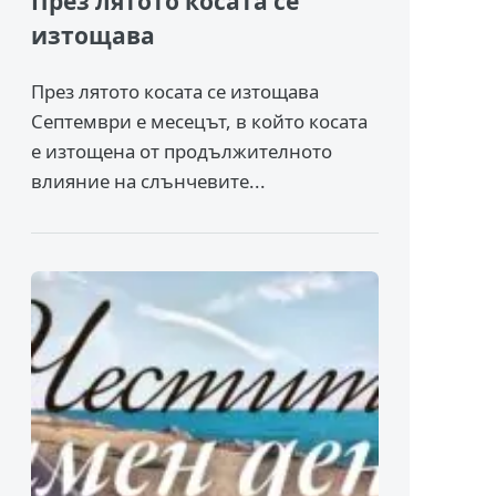
През лятото косата се
изтощава
През лятото косата се изтощава
Септември е месецът, в който косата
е изтощена от продължителното
влияние на слънчевите...