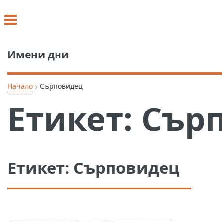
Имени дни
›
Начало
Сърповидец
Етикет:
Сър
Етикет:
Сърповидец