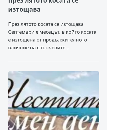
През лятото косата се
изтощава
През лятото косата се изтощава
Септември е месецът, в който косата
е изтощена от продължителното
влияние на слънчевите...