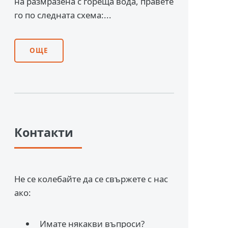
на размразена с гореща вода, правете
го по следната схема:...
ОЩЕ
Контакти
Не се колебайте да се свържете с нас
ако:
Имате някакви въпроси?