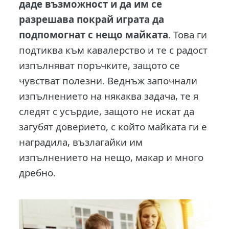
даде възможност и да им се
разрешава покрай играта да
подпомогнат с нещо майката
. Това ги
подтиква към кавалерство и те с радост
изпълняват поръчките, защото се
чувстват полезни. Веднъж започнали
изпълнението на някаква задача, те я
следят с усърдие, защото не искат да
загубят доверието, с който майката ги е
наградила, възлагайки им
изпълнението на нещо, макар и много
дребно.