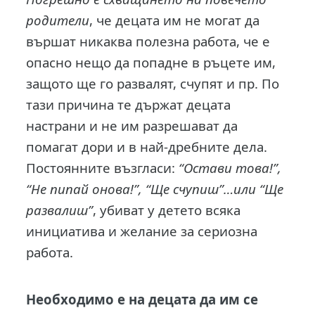
родители
, че децата им не могат да
вършат никаква полезна работа, че е
опасно нещо да попадне в ръцете им,
защото ще го развалят, счупят и пр. По
тази причина те държат децата
настрани и не им разрешават да
помагат дори и в най-дребните дела.
Постоянните възгласи:
“Остави това!”,
“Не пипай онова!”, “Ще счупиш”…или “Ще
развалиш”
, убиват у детето всяка
инициатива и желание за сериозна
работа.
Необходимо е на децата да им се