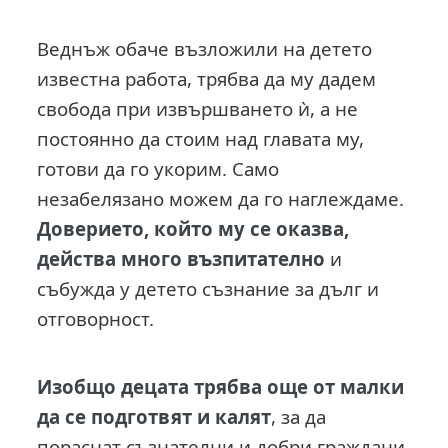
Веднъж обаче възложили на детето
известна работа, трябва да му дадем
свобода при извършването ѝ, а не
постоянно да стоим над главата му,
готови да го укорим. Само
незабелязано можем да го наглеждаме.
Доверието, който му се оказва,
действа много възпитателно
и
събужда у детето съзнание за дълг и
отговорност.
Изобщо децата трябва още от малки
да се подготвят и калят
, за да
пораснат съзнателни и добри граждани.