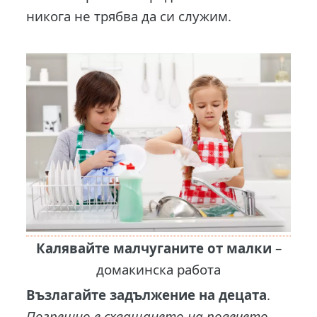
никога не трябва да си служим.
Калявайте малчуганите от малки
–
домакинска работа
Възлагайте задължение на децата
.
Погрешно е схващането на повечето