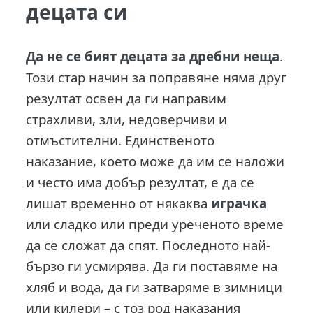
децата си
Да не се бият децата за дребни неща
.
Този стар начин за поправяне няма друг
резултат освен да ги направим
страхливи, зли, недоверчиви и
отмъстителни. Единственото
наказание, което може да им се наложи
и често има добър резултат, е да се
лишат временно от някаква
играчка
или сладко или преди уреченото време
да се сложат да спят. Последното най-
бързо ги усмирява. Да ги поставяме на
хляб и вода, да ги затваряме в зимници
или килери – с тоз род наказания