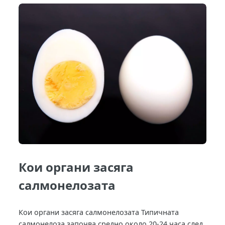
Кои органи засяга
салмонелозата
Кои органи засяга салмонелозата Типичната
салмонелоза започва средно около 20-24 часа след