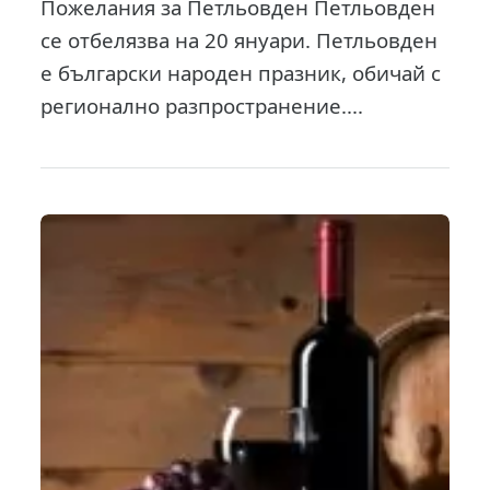
Пожелания за Петльовден Петльовден
се отбелязва на 20 януари. Петльовден
е български народен празник, обичай с
регионално разпространение....