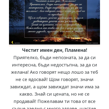
Честит имен ден, Пламена!
Приятелко, бъди непозната, за да си
интересна, бъди недостъпна, за да си
желана! Ако говорят нещо лошо за теб
не се ядосвай! Щом говорят, значи
завиждат, а щом завиждат значи има за
какво. Знай си цената, но не се
продавай! Пожелавам ти това от все
сърце заедно с много здраве, щастие,