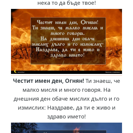
нека то да бъде твое!
Честит имен ден, Огнян!
Ти знаеш, че
малко мисля и много говоря. На
днешния ден обаче мислих дълго и го
измислих: Наздраве, да ти е живо и
здраво името!