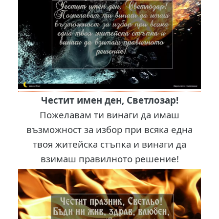
Честит имен ден, Светлозар!
Пожeлавам ти винаги да имаш
възможност за избор при всяка една
твоя житейска стъпка и винаги да
взимаш правилното решение!