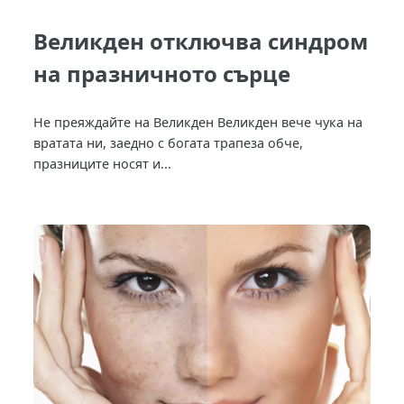
Великден отключва синдром
на празничното сърце
Не преяждайте на Великден Великден вече чука на
вратата ни, заедно с богата трапеза обче,
празниците носят и...