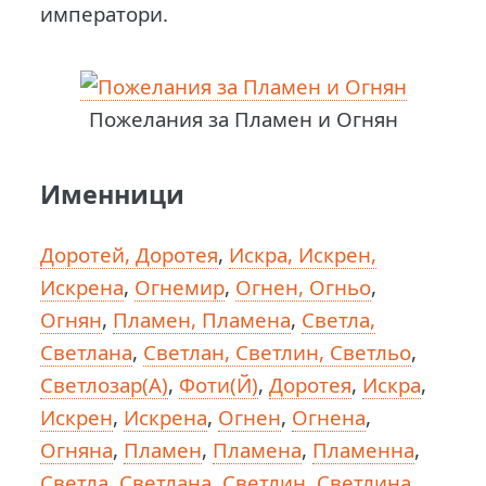
императори.
Пожелания за Пламен и Огнян
Именници
Доротей, Доротея
,
Искра, Искрен,
Искрена
,
Огнемир
,
Огнен, Огньо
,
Огнян
,
Пламен, Пламена
,
Светла,
Светлана
,
Светлан, Светлин, Светльо
,
Светлозар(А)
,
Фоти(Й)
,
Доротея
,
Искра
,
Искрен
,
Искрена
,
Огнен
,
Огнена
,
Огняна
,
Пламен
,
Пламена
,
Пламенна
,
Светла
,
Светлана
,
Светлин
,
Светлина
,