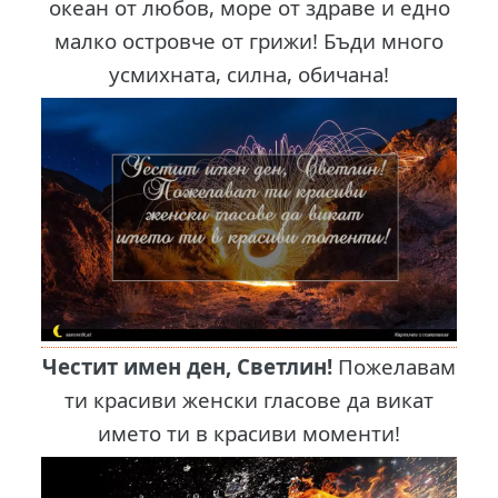
океан от любов, море от здраве и едно
малко островче от грижи! Бъди много
усмихната, силна, обичана!
Честит имен ден, Светлин!
Пожелавам
ти красиви женски гласове да викат
името ти в красиви моменти!