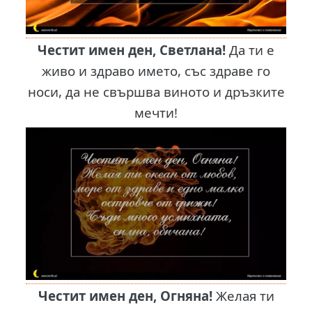
Честит имен ден, Светлана!
Да ти е
живо и здраво името, със здраве го
носи, да не свършва виното и дръзките
мечти!
Честит имен ден, Огняна!
Желая ти