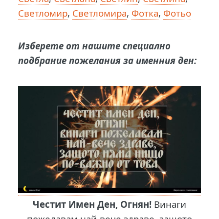
Светломир
,
Светломира
,
Фотка
,
Фотьо
Изберете от нашите специално
подбрание пожелания за именния ден:
Честит Имен Ден, Огнян!
Винаги
пожелавам най-вече здраве, защото