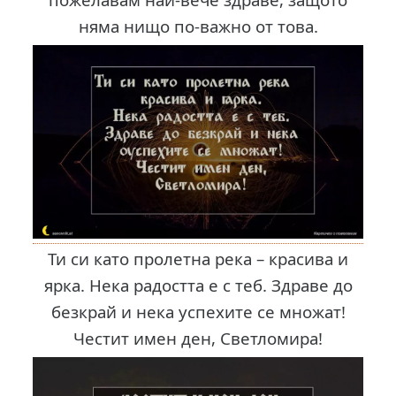
няма нищо по-важно от това.
Ти си като пролетна река – красива и
ярка. Нека радостта е с теб. Здраве до
безкрай и нека успехите се множат!
Честит имен ден, Светломира!