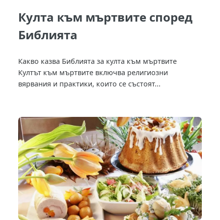
Култа към мъртвите според
Библията
Какво казва Библията за култа към мъртвите
Култът към мъртвите включва религиозни
вярвания и практики, които се състоят...