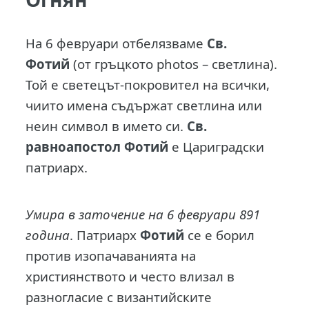
Н
а 6 февруари отбелязваме
Св.
Фотий
(от гръцкото photos – светлина).
Той е светецът-покровител на всички,
чиито имена съдържат светлина или
неин символ в името си.
Св.
равноапостол Фотий
е Цариградски
патриарх.
Умира в заточение на 6 февруари 891
година
. Патриарх
Фотий
се е борил
против изопачаванията на
християнството и често влизал в
разногласие с византийските