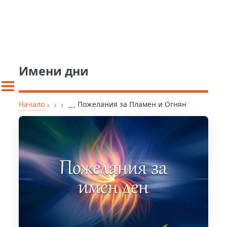
Имени дни
›
›
›
...
Начало
Пожелания за Пламен и Огнян