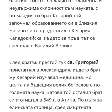
благочестието“. Овладян от пламенна и
неудържима склонност към науката, с
по-младия си брат Кесарий той
започнал образованието си в близкия
Назианз и го продължил в Кесария
Кападокийска, където за пръв път се
срещнал в Василий Велики.
След кратък престой тук
св. Григорий
пристагнал в Александрия, където брат
му Кесарий изучавал медицина. Но
целта на бъдещия велик богослов е по-
голямата наука. Затова той оставил брат
си и отишъл в 349 г. в Атина. По пътя за
елинската столица, сред смъртната