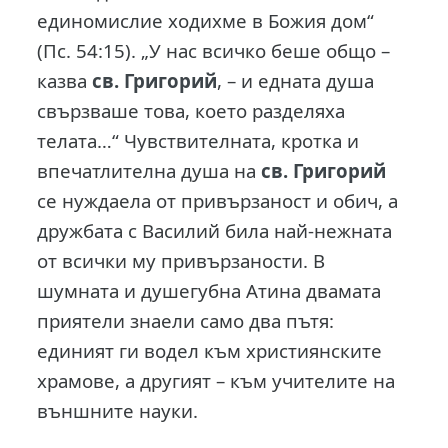
единомислие ходихме в Божия дом“
(Пс. 54:15). „У нас всичко беше общо –
казва
св. Григорий
, – и едната душа
свързваше това, което разделяха
телата…“ Чувствителната, кротка и
впечатлителна душа на
св. Григорий
се нуждаела от привързаност и обич, а
дружбата с Василий била най-нежната
от всички му привързаности. В
шумната и душегубна Атина двамата
приятели знаели само два пътя:
единият ги водел към християнските
храмове, а другият – към учителите на
външните науки.