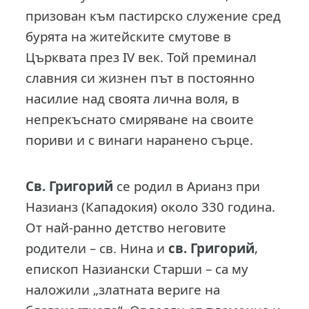
призован към пастирско служение сред
бурята на житейските смутове в
Църквата през IV век. Той преминал
славния си жизнен път в постоянно
насилие над своята лична воля, в
непрекъснато смиряване на своите
пориви и с винаги наранено сърце.
Св. Григорий
се родил в Арианз при
Назианз (Кападокия) около 330 година.
От най-ранно детство неговите
родители – св. Нина и
св. Григорий
,
епископ Назиански Старши – са му
наложили „златната вериге на