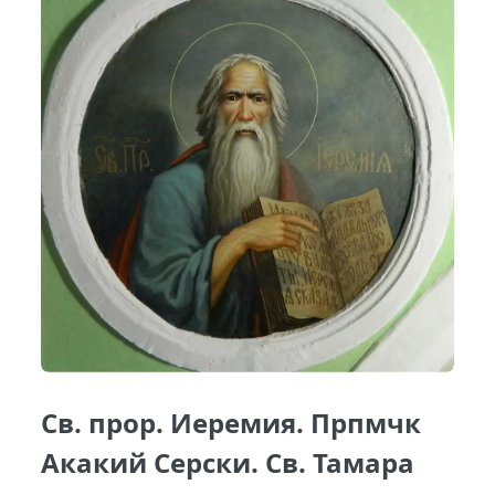
Св. прор. Иеремия. Прпмчк
Акакий Серски. Св. Тамара