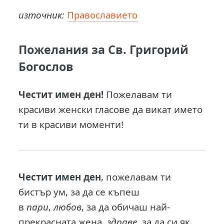
източник:
Православието
Пожелания за Св. Григорий
Богослов
Честит имен ден!
Пожелавам ти
красиви женски гласове да викат името
ти в красиви моменти!
Честит имен ден
, пожелавам ти
бистър ум, за да се къпеш
в
пари
,
любов
, за да обичаш най-
прекрасната жена,
здраве
, за да си як