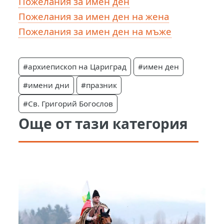
Пожелания за имен ден
Пожелания за имен ден на жена
Пожелания за имен ден на мъже
#архиепископ на Цариград
#имен ден
#имени дни
#празник
#Св. Григорий Богослов
Още от тази категория