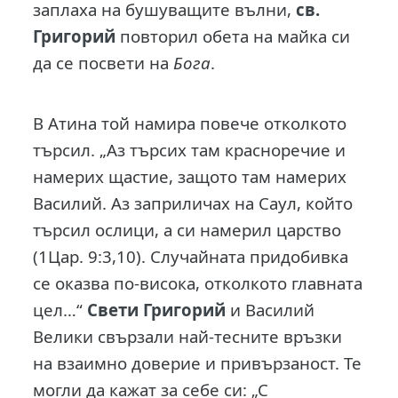
заплаха на бушуващите вълни,
св.
Григорий
повторил обета на майка си
да се посвети на
Бога
.
В Атина той намира повече отколкото
търсил. „Аз търсих там красноречие и
намерих щастие, защото там намерих
Василий. Аз заприличах на Саул, който
търсил ослици, а си намерил царство
(1Цар. 9:3,10). Случайната придобивка
се оказва по-висока, отколкото главната
цел…“
Свети Григорий
и Василий
Велики свързали най-тесните връзки
на взаимно доверие и привързаност. Те
могли да кажат за себе си: „С