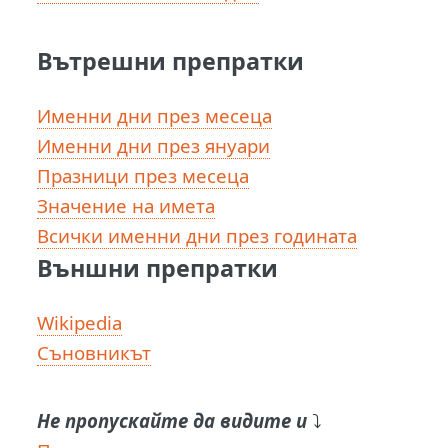
Вътрешни препратки
Именни дни през месеца
Именни дни през януари
Празници през месеца
Значение на имета
Всички именни дни през годината
Външни препратки
Wikipedia
Съновникът
Не пропускайте да видите и
⤵️