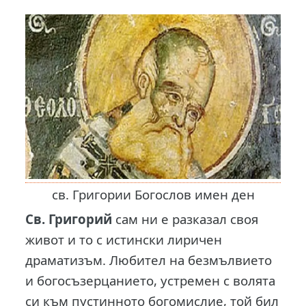
св. Григории Богослов имен ден
Св. Григорий
сам ни е разказал своя
живот и то с истински лиричен
драматизъм. Любител на безмълвието
и богосъзерцанието, устремен с волята
си към пустинното богомислие, той бил