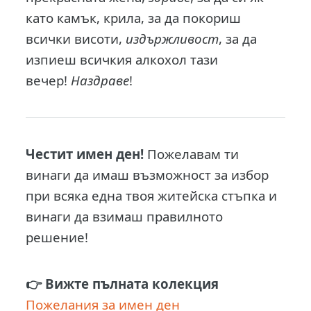
като камък, крила, за да покориш
всички висоти,
издържливост
, за да
изпиеш всичкия алкохол тази
вечер!
Наздраве
!
Честит имен ден!
Пожeлавам ти
винаги да имаш възможност за избор
при всяка една твоя житейска стъпка и
винаги да взимаш правилното
решение!
👉 Вижте пълната колекция
Пожелания за имен ден