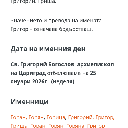
Григорий, Гриша.
Значението и превода на имената
Григор – означава бодърстващ.
Дата на именния ден
Св. Григорий Богослов, архиепископ
на Цариград
отбелязваме на
25
януари 2026г., (неделя)
.
Именници
Горан, Горян
,
Горица
,
Григорий, Григор,
Гриша
,
Горан
,
Горян
,
Горяна
,
Григор