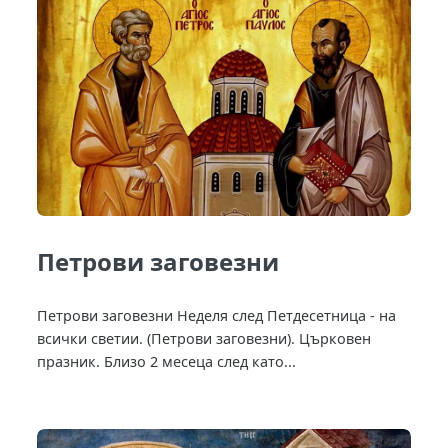
Петрови заговезни
Петрови заговезни Неделя след Петдесетница - на
всички светии. (Петрови заговезни). Църковен
празник. Близо 2 месеца след като...