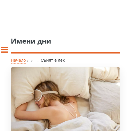
Имени дни
›
›
...
Начало
Сънят е лек