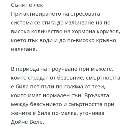
Сънят е лек
При активирането на стресовата
система се стига до излъчване на по-
високо количество на хормона коризол,
което пък води и до по-високо кръвно
налягане.
В периода на проучване при мъжете,
които страдат от безсъние, смъртността
е била пет пъти по-голяма от тези,
които имат нормален сън. Връзката
между безсънието и смъртността при
жените е била по-малка, уточнява
Дойче Веле.