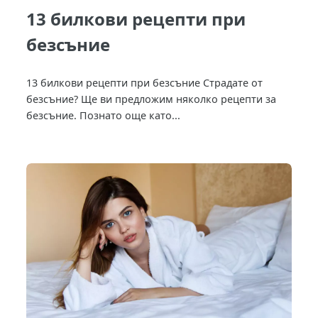
13 билкови рецепти при
безсъние
13 билкови рецепти при безсъние Страдате от
безсъние? Ще ви предложим няколко рецепти за
безсъние. Познато още като...