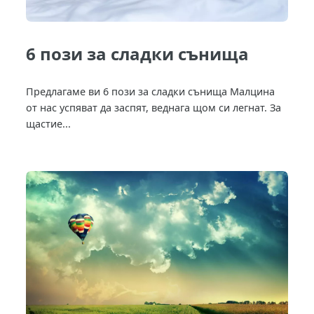
6 пози за сладки сънища
Предлагаме ви 6 пози за сладки сънища Малцина
от нас успяват да заспят, веднага щом си легнат. За
щастие...