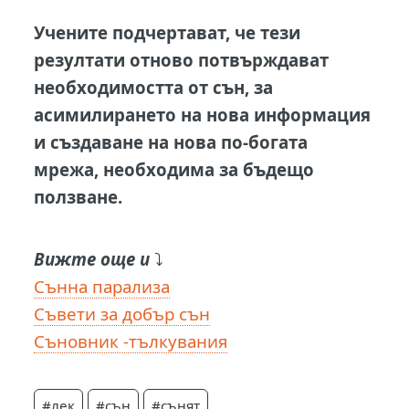
Учените подчертават, че тези
резултати отново потвърждават
необходимостта от сън, за
асимилирането на нова информация
и създаване на нова по-богата
мрежа, необходима за бъдещо
ползване.
Вижте още и
⤵️
Сънна парализа
Съвети за добър сън
Съновник -тълкувания
#лек
#сън
#сънят