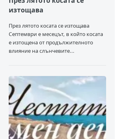
През лятото косата се
изтощава
През лятото косата се изтощава
Септември е месецът, в който косата
е изтощена от продължителното
влияние на слънчевите...