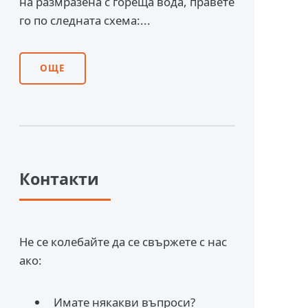
на размразена с гореща вода, правете
го по следната схема:...
ОЩЕ
Контакти
Не се колебайте да се свържете с нас
ако:
Имате някакви въпроси?