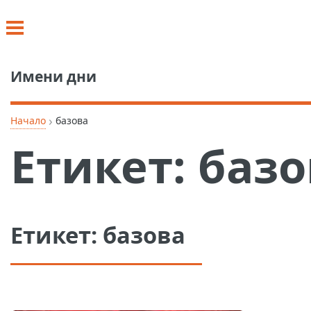
Имени дни
›
Начало
базова
Етикет:
базо
Етикет:
базова