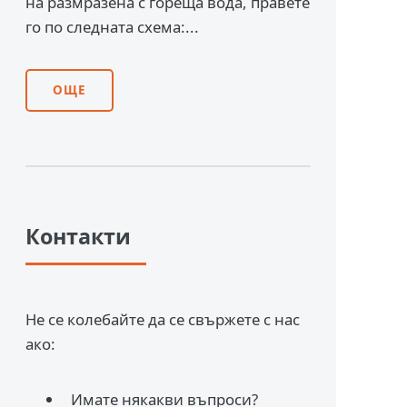
на размразена с гореща вода, правете
го по следната схема:...
ОЩЕ
Контакти
Не се колебайте да се свържете с нас
ако:
Имате някакви въпроси?