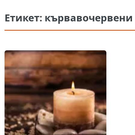
Етикет:
кървавочервени