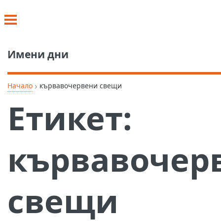
Имени дни
›
Начало
кървавочервени свещи
Етикет:
кървавочер
свещи