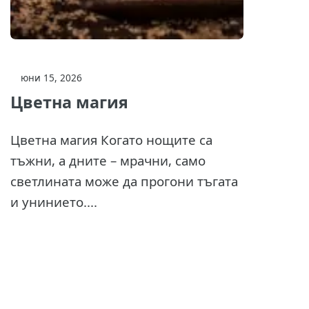
юни 15, 2026
Цветна магия
Цветна магия Когато нощите са
тъжни, а дните – мрачни, само
светлината може да прогони тъгата
и унинието....