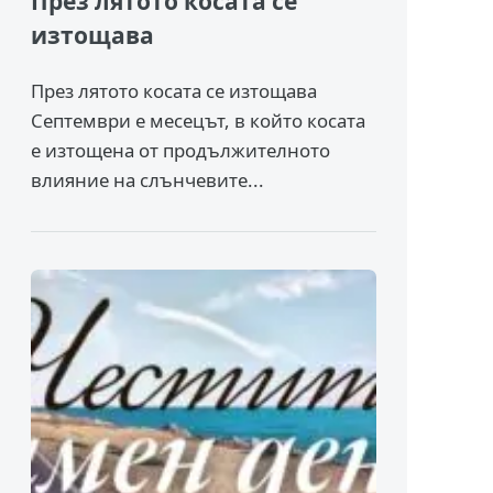
През лятото косата се
изтощава
През лятото косата се изтощава
Септември е месецът, в който косата
е изтощена от продължителното
влияние на слънчевите...