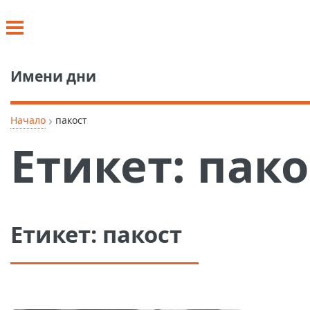
Имени дни
›
Начало
пакост
Етикет:
пако
Етикет:
пакост