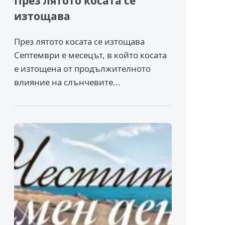
През лятото косата се
изтощава
През лятото косата се изтощава
Септември е месецът, в който косата
е изтощена от продължителното
влияние на слънчевите...