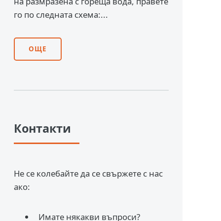
на размразена с гореща вода, правете
го по следната схема:...
ОЩЕ
Контакти
Не се колебайте да се свържете с нас
ако:
Имате някакви въпроси?