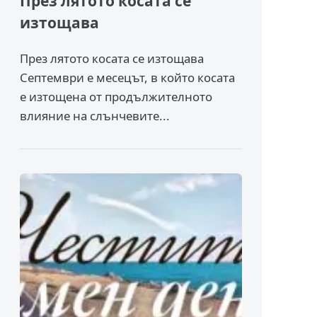
През лятото косата се
изтощава
През лятото косата се изтощава
Септември е месецът, в който косата
е изтощена от продължителното
влияние на слънчевите...