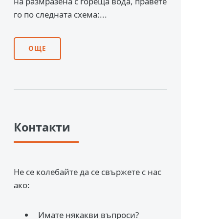
на размразена с гореща вода, правете
го по следната схема:...
ОЩЕ
Контакти
Не се колебайте да се свържете с нас
ако:
Имате някакви въпроси?