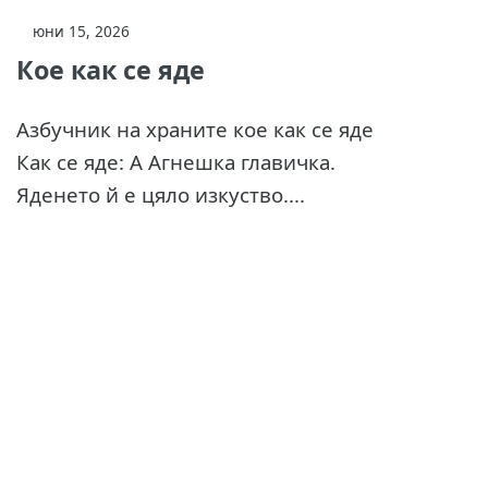
юни 15, 2026
Кое как се яде
Азбучник на храните кое как се яде
Как се яде: А Агнешка главичка.
Яденето й е цяло изкуство....