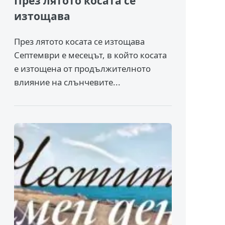
През лятото косата се
изтощава
През лятото косата се изтощава
Септември е месецът, в който косата
е изтощена от продължителното
влияние на слънчевите...