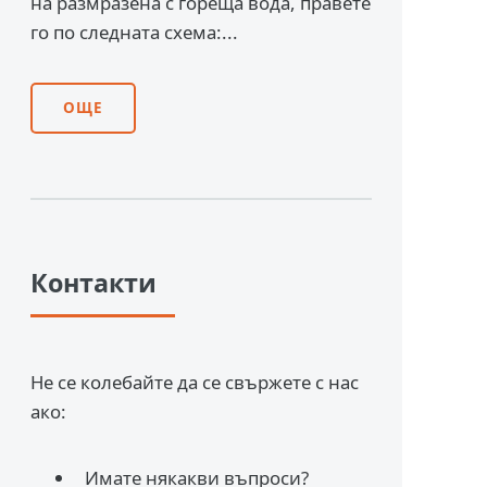
на размразена с гореща вода, правете
го по следната схема:...
ОЩЕ
Контакти
Не се колебайте да се свържете с нас
ако:
Имате някакви въпроси?