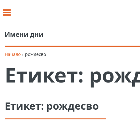
Имени дни
›
Начало
рождесво
Етикет:
рож
Етикет:
рождесво